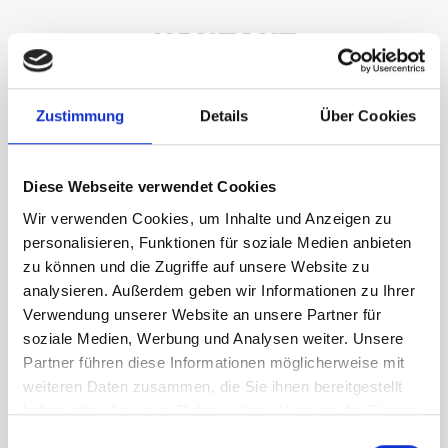
KONTAKT
Zustimmung
Details
Über Cookies
Kontaktieren Sie uns direkt über unser
Kontaktformular
Diese Webseite verwendet Cookies
Wir verwenden Cookies, um Inhalte und Anzeigen zu
personalisieren, Funktionen für soziale Medien anbieten
Name
zu können und die Zugriffe auf unsere Website zu
analysieren. Außerdem geben wir Informationen zu Ihrer
Verwendung unserer Website an unsere Partner für
E-Mail & Telefon
soziale Medien, Werbung und Analysen weiter. Unsere
Partner führen diese Informationen möglicherweise mit
weiteren Daten zusammen, die Sie ihnen bereitgestellt
Nachricht
haben oder die sie im Rahmen Ihrer Nutzung der Dienste
gesammelt haben.
Einwilligungsauswahl